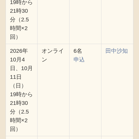
19時から
21時30
分（2.5
時間×2
回）
2026年
オンライ
6名
田中沙知
10月4
ン
申込
日、10月
11日
（日）
19時から
21時30
分（2.5
時間×2
回）