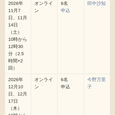
2026年
オンライ
6名
田中沙知
11月7
ン
申込
日、11月
14日
（土）
10時から
12時30
分（2.5
時間×2
回）
2026年
オンライ
6名
今野万里
12月10
ン
申込
子
日、12月
17日
（木）