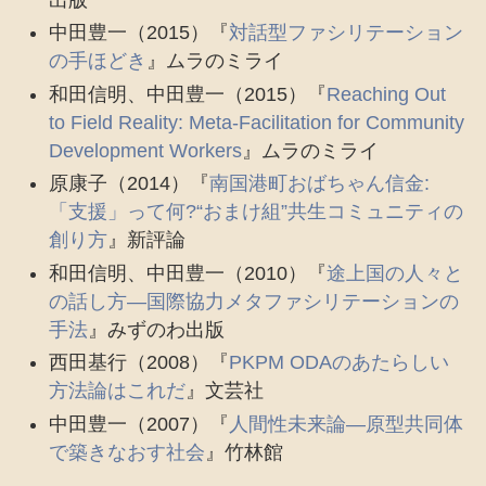
中田豊一（2015）『
対話型ファシリテーション
の手ほどき
』ムラのミライ
和田信明、中田豊一（2015）『
Reaching Out
to Field Reality: Meta-Facilitation for Community
Development Workers
』ムラのミライ
原康子（2014）『
南国港町おばちゃん信金:
「支援」って何?“おまけ組”共生コミュニティの
創り方
』新評論
和田信明、中田豊一（2010）『
途上国の人々と
の話し方―国際協力メタファシリテーションの
手法
』みずのわ出版
西田基行（2008）『
PKPM ODAのあたらしい
方法論はこれだ
』文芸社
中田豊一（2007）『
人間性未来論―原型共同体
で築きなおす社会
』竹林館