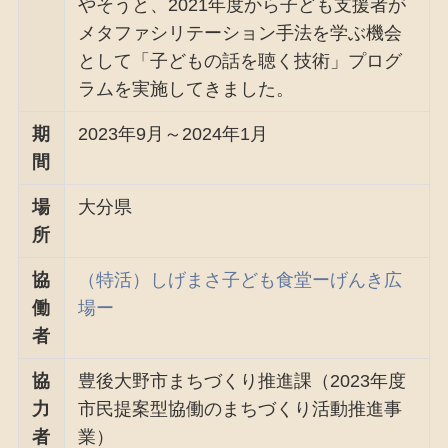
やそうと、2021年度から子ども支援者が
メタファシリテーション手法を学ぶ機会
として「子どもの話を聴く技術」プログ
ラムを実施してきました。
期
2023年9月～2024年1月
間
場
大分県
所
協
（特活）しげまさ子ども食堂ーげんき広
働
場ー
者
協
豊後大野市まちづくり推進課（2023年度
力
市民提案型協働のまちづくり活動推進事
者
業）