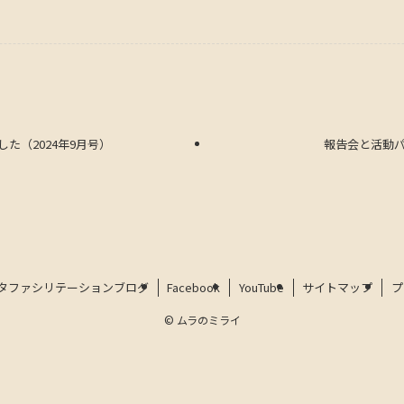
た（2024年9月号）
報告会と活動
タファシリテーションブログ
Facebook
YouTube
サイトマップ
プ
©
ムラのミライ