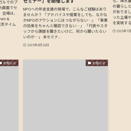
セミナー」を開催します
も、降水
ガルでのプ
の暮らし
大画面でセ
NPOへの伴走支援の現場で、こんなご経験はあり
がありま
。会場は、
ませんか？ 「アドバイスや提案をしても、なかな
った土壌
en &
かNPOのアクションにはつながらない…」 「事業
を実現する働
交流タイム
の効果をちゃんと確認できない…」 「代表やスタ
ッフから課題を聞きたいけど、何から聞いたらい
2025年7
いのか…」 本セミナ...
2025年8月18日
お知らせ
お知らせ