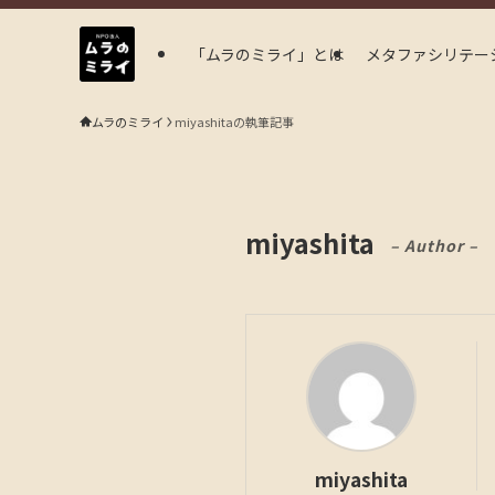
「ムラのミライ」とは
メタファシリテー
ムラのミライ
miyashitaの執筆記事
miyashita
– Author –
miyashita