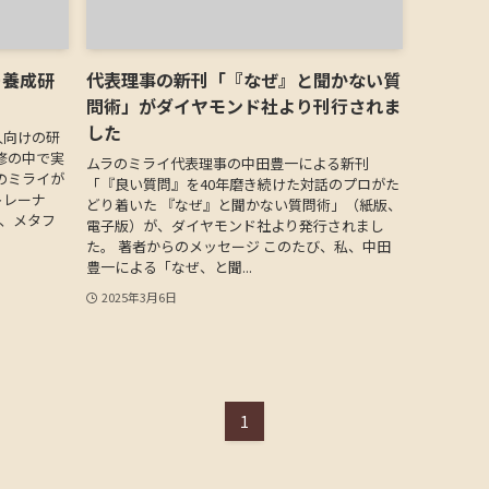
ー養成研
代表理事の新刊「『なぜ』と聞かない質
問術」がダイヤモンド社より刊行されま
した
人向けの研
修の中で実
ムラのミライ代表理事の中田豊一による新刊
のミライが
「『良い質問』を40年磨き続けた対話のプロがた
トレーナ
どり着いた 『なぜ』と聞かない質問術」（紙版、
は、メタフ
電子版）が、ダイヤモンド社より発行されまし
た。 著者からのメッセージ このたび、私、中田
豊一による「なぜ、と聞...
2025年3月6日
1