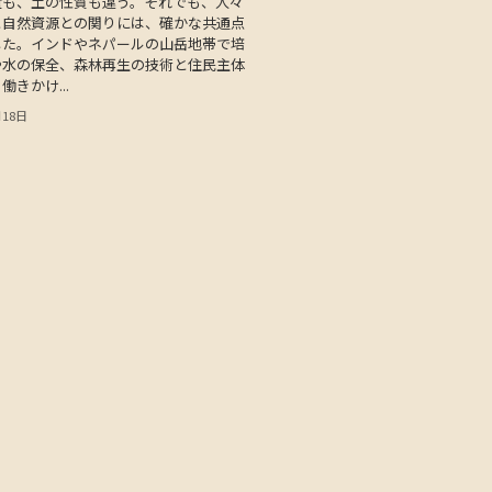
量も、土の性質も違う。それでも、人々
と自然資源との関りには、確かな共通点
した。インドやネパールの山岳地帯で培
や水の保全、森林再生の技術と住民主体
きかけ...
月18日